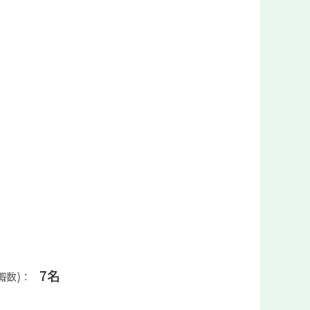
7名
概数)：