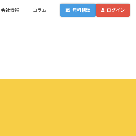
会社情報
コラム
無料相談
ログイン