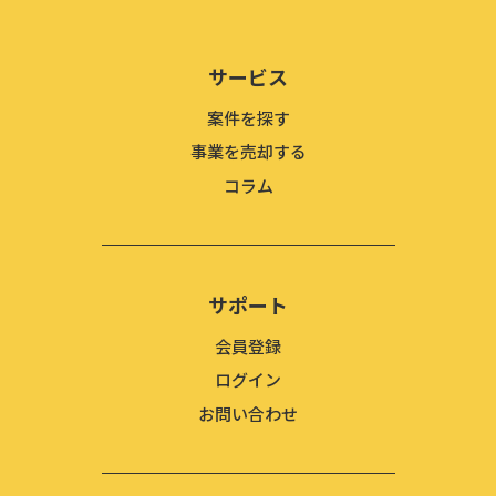
サービス
案件を探す
事業を売却する
コラム
サポート
会員登録
ログイン
お問い合わせ